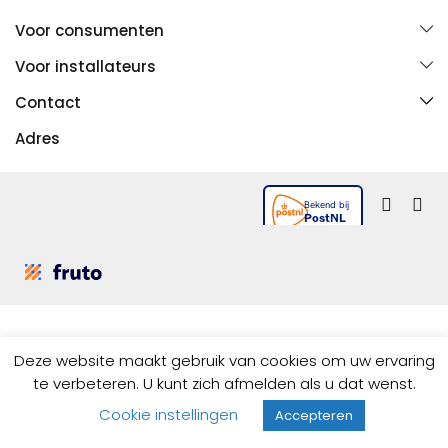
Contact
Meubels
Baden
Voor consumenten
Mijn account
Douche
Toiletten
Vind een installateur
Algemene voorwaarden
Voor installateurs
Spiegels
Accessoires
Bestellen en betalen
Privacy en cookies
Bestellen en betalen
Wastafels
Kranen
Contact
Ruilen of retourneren
Disclaimer
Bezorgen of ophalen
Tegels
Meer
033 258 7442
Bezorgen of ophalen
Adres
FAQ
Projecten
info@lifemoments.nl
FAQ
Copernicusweg 3
Projecten
3752 LZ Bunschoten-Spakenburg
Deze website maakt gebruik van cookies om uw ervaring
te verbeteren. U kunt zich afmelden als u dat wenst.
Cookie instellingen
Accepteren