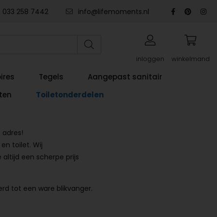
033 258 7442
info@lifemoments.nl
inloggen
winkelmand
ires
Tegels
Aangepast sanitair
ten
Toiletonderdelen
 adres!
n toilet. Wij
ltijd een scherpe prijs
rd tot een ware blikvanger.