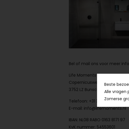
Bel of mail ons voor meer in
Life Moments B.V.
Copernicusweg 3
Beste bezoek
3752 LZ Bunschoten-Spakenb
Alle vragen 
Zomerse gro
Telefoon: +31 33 2587442
E-mail: info@lifemoments.nl
IBAN: NL08 RABO 0163 8171 97
KvK nummer: 54553601