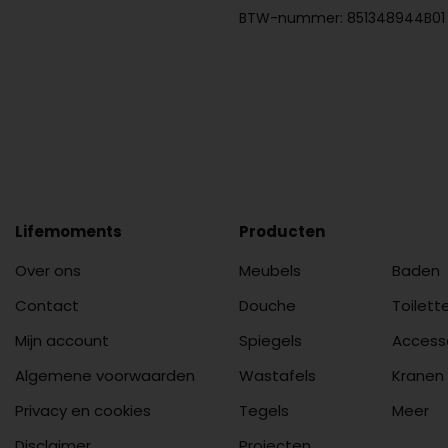
BTW-nummer: 851348944B01
Lifemoments
Producten
Over ons
Meubels
Baden
Contact
Douche
Toilett
Mijn account
Spiegels
Access
Algemene voorwaarden
Wastafels
Kranen
Privacy en cookies
Tegels
Meer
Disclaimer
Projecten