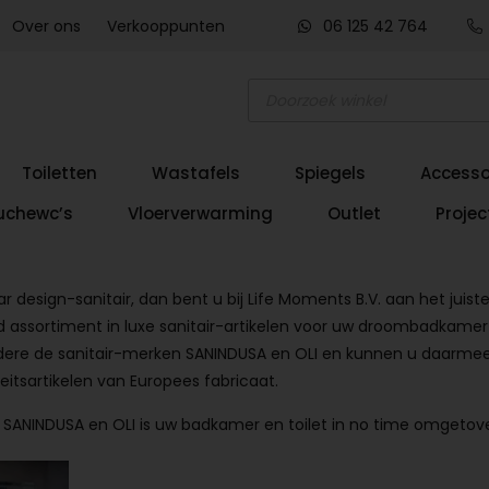
Over ons
Verkooppunten
06 125 42 764
Producten
zoeken
Toiletten
Wastafels
Spiegels
Accesso
uchewc’s
Vloerverwarming
Outlet
Projec
 design-sanitair, dan bent u bij Life Moments B.V. aan het juiste
assortiment in luxe sanitair-artikelen voor uw droombadkamer e
re de sanitair-merken SANINDUSA en OLI en kunnen u daarmee a
eitsartikelen van Europees fabricaat.
 SANINDUSA en OLI is uw badkamer en toilet in no time omgetove