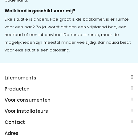
badenland.
Welk bad is geschikt voor mij?
Elke situatie is anders. Hoe groot is de badkamer, is er ruimte
voor een bad? Zo ja, wordt dat dan een vrijstaand bad, een
hoekbad of een inbouwbad. De keuze is reuze, maar de
mogelijkheden zijn meestal minder veelzijdig. Sanindusa biedt
voor elke situatie een oplossing.
Lifemoments
Over ons
Producten
Contact
Meubels
Baden
Voor consumenten
Mijn account
Douche
Toiletten
Vind een installateur
Algemene voorwaarden
Voor installateurs
Spiegels
Accessoires
Bestellen en betalen
Privacy en cookies
Bestellen en betalen
Wastafels
Kranen
Contact
Ruilen of retourneren
Disclaimer
Bezorgen of ophalen
Tegels
Meer
033 258 7442
Bezorgen of ophalen
Adres
FAQ
Projecten