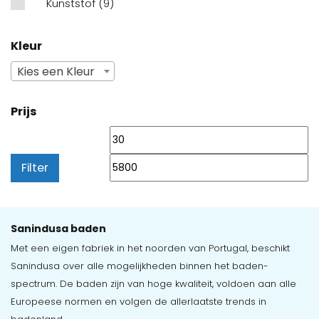
Kunststof
(9)
Kleur
Kies een Kleur
Prijs
Min.
Ma
prijs
pr
Filter
Sanindusa baden
Met een eigen fabriek in het noorden van Portugal, beschikt
Sanindusa over alle mogelijkheden binnen het baden-
spectrum. De baden zijn van hoge kwaliteit, voldoen aan alle
Europeese normen en volgen de allerlaatste trends in