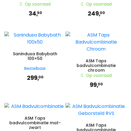
Op voorraad
Op voorraad
34,
249,
50
00
Sanindusa Babybath
100×50
ASM Taps
badvulcombinatie
Bestelbaar
chroom
Op voorraad
299,
00
99,
00
ASM Taps
badvulcombinatie mat-
ASM Taps
zwart
badvulcombinatie