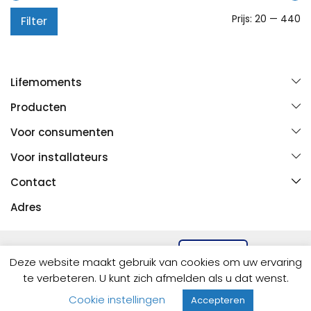
Mi
Ma
Prijs:
20
—
440
Filter
pr
pr
Lifemoments
Over ons
Producten
Contact
Meubels
Baden
Voor consumenten
Mijn account
Douche
Toiletten
Vind een installateur
Algemene voorwaarden
Voor installateurs
Spiegels
Accessoires
Bestellen en betalen
Privacy en cookies
Bestellen en betalen
Wastafels
Kranen
Contact
Ruilen of retourneren
Disclaimer
Bezorgen of ophalen
Tegels
Meer
033 258 7442
Bezorgen of ophalen
Adres
FAQ
Projecten
info@lifemoments.nl
FAQ
Copernicusweg 3
Projecten
3752 LZ Bunschoten-Spakenburg
Deze website maakt gebruik van cookies om uw ervaring
te verbeteren. U kunt zich afmelden als u dat wenst.
Cookie instellingen
Accepteren