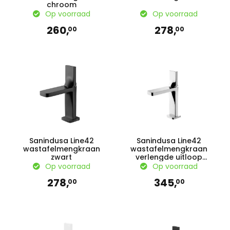
chroom
Op voorraad
Op voorraad
260,
278,
00
00
Sanindusa Line42
Sanindusa Line42
wastafelmengkraan
wastafelmengkraan
zwart
verlengde uitloop
chroom
Op voorraad
Op voorraad
278,
345,
00
00