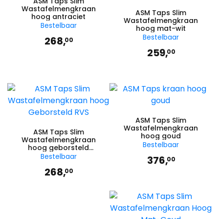
ASM Taps Slim
Wastafelmengkraan
ASM Taps Slim
hoog antraciet
Wastafelmengkraan
Bestelbaar
hoog mat-wit
Bestelbaar
268,
00
259,
00
ASM Taps Slim
Wastafelmengkraan
ASM Taps Slim
hoog goud
Wastafelmengkraan
Bestelbaar
hoog geborsteld
chroom
Bestelbaar
376,
00
268,
00