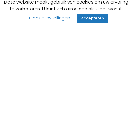
Deze website maakt gebruik van cookies om uw ervaring
Op voorraad
Op voorraad
te verbeteren. U kunt zich afmelden als u dat wenst.
290,
49,
00
00
Cookie instellingen
Accepteren
Sanindusa Line42
badmengkraan chroom
Op voorraad
270,
00