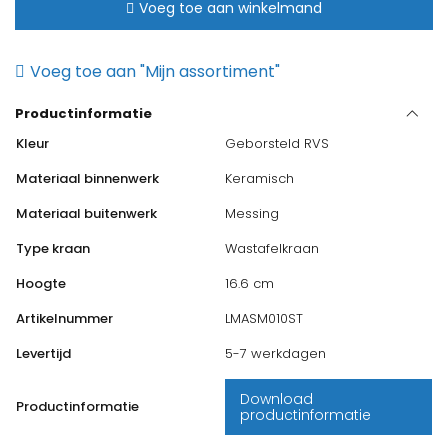
Wastafelmengkraan
Voeg toe aan winkelmand
geborsteld
chroom
Voeg toe aan "Mijn assortiment"
aantal
Productinformatie
Kleur
Geborsteld RVS
Materiaal binnenwerk
Keramisch
Materiaal buitenwerk
Messing
Type kraan
Wastafelkraan
Hoogte
16.6 cm
Artikelnummer
LMASM010ST
Levertijd
5-7 werkdagen
Download
Productinformatie
productinformatie