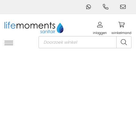
inloggen
winkelmand
Producten
zoeken