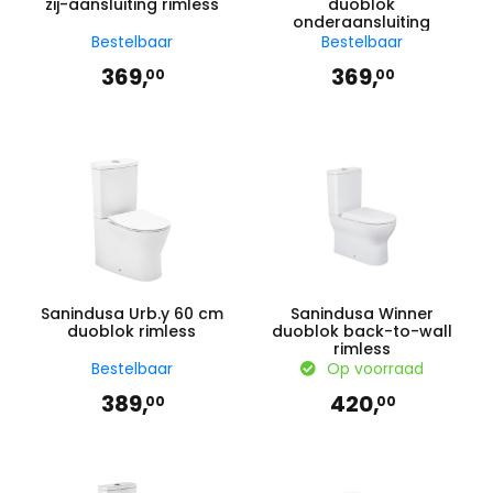
zij-aansluiting rimless
duoblok
onderaansluiting
Bestelbaar
Bestelbaar
369,
369,
00
00
Sanindusa Urb.y 60 cm
Sanindusa Winner
duoblok rimless
duoblok back-to-wall
rimless
Bestelbaar
Op voorraad
389,
420,
00
00