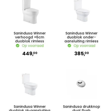
Sanindusa Winner
Sanindusa Winner
verhoogd +6cm
duoblok onder-
duoblok rimless
aansluiting rimless
Op voorraad
Op voorraad
449,
385,
00
00
Sanindusa Winner
Sanindusa drukknop
duoblok zij-aansluiting
dual flush