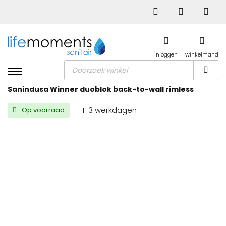
inloggen
winkelmand
Producten
zoeken
Sanindusa Winner duoblok back-to-wall rimless
1-3 werkdagen
Op voorraad