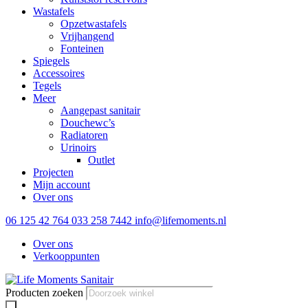
Wastafels
Opzetwastafels
Vrijhangend
Fonteinen
Spiegels
Accessoires
Tegels
Meer
Aangepast sanitair
Douchewc’s
Radiatoren
Urinoirs
Outlet
Projecten
Mijn account
Over ons
06 125 42 764
033 258 7442
info@lifemoments.nl
Over ons
Verkooppunten
Producten zoeken