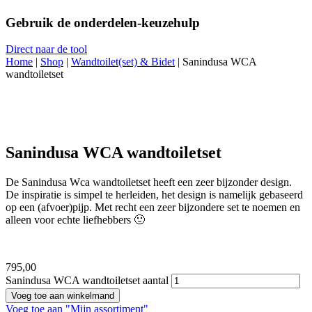
Gebruik de onderdelen-keuzehulp
Direct naar de tool
Home
|
Shop
|
Wandtoilet(set) & Bidet
|
Sanindusa WCA
wandtoiletset
Sanindusa WCA wandtoiletset
De Sanindusa Wca wandtoiletset heeft een zeer bijzonder design.
De inspiratie is simpel te herleiden, het design is namelijk gebaseerd
op een (afvoer)pijp. Met recht een zeer bijzondere set te noemen en
alleen voor echte liefhebbers 🙂
795,
00
Sanindusa WCA wandtoiletset aantal
Voeg toe aan winkelmand
Voeg toe aan "Mijn assortiment"