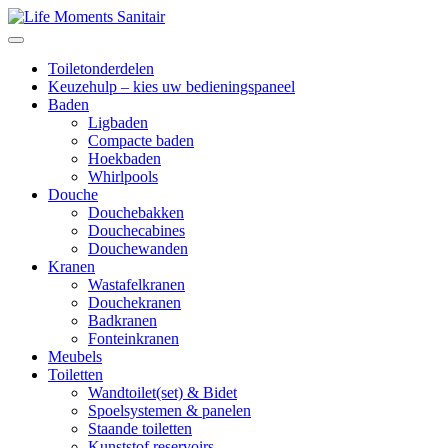
Toiletonderdelen
Keuzehulp – kies uw bedieningspaneel
Baden
Ligbaden
Compacte baden
Hoekbaden
Whirlpools
Douche
Douchebakken
Douchecabines
Douchewanden
Kranen
Wastafelkranen
Douchekranen
Badkranen
Fonteinkranen
Meubels
Toiletten
Wandtoilet(set) & Bidet
Spoelsystemen & panelen
Staande toiletten
Kunststof reservoirs