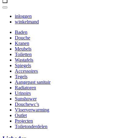
inloggen
winkelmand
Baden
Douche
Kranen
Meubels
Toiletten
Wastafels
Spiegels
Accessoires
Tegels
Aangepast sanitair
Radiatoren
Urinoirs
Sunshower
Douchewc’s
Vloerverwarming
Outlet
Projecten
Toiletonderdelen