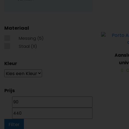
Materiaal
Messing
(5)
Staal
(11)
Aansl
univ
Kleur
thermos
O
Prijs
Min.
Max.
prijs
prijs
Filter