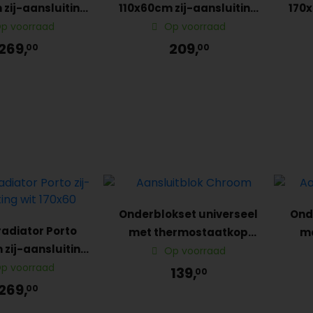
 zij-aansluiting
110x60cm zij-aansluiting
170x
art Graphite
Wit
p voorraad
Op voorraad
269,
209,
00
00
Onderblokset universeel
Ond
adiator Porto
met thermostaatkop
me
zij-aansluiting
chroom
Op voorraad
Wit
p voorraad
139,
00
269,
00