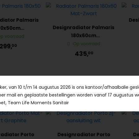
diator Palmaris
Des
Designradiator Palmaris
80x50cm
180x60cm
ansluiting Wit
mi
p voorraad
middenaansluiting Mat-
Op voorraad
299,
00
Zwart
435,
00
er, van 10 t/m 14 augustus 2026 is ons kantoor/afhaalbalie gesl
per mail en geplaatste bestellingen worden vanaf 17 augustus w
et, Team Life Moments Sanitair
adiator Porto
Designradiator Porto
De