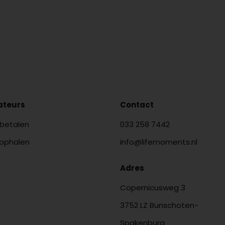
lateurs
Contact
 betalen
033 258 7442
 ophalen
info@lifemoments.nl
Adres
Copernicusweg 3
3752 LZ Bunschoten-
Spakenburg