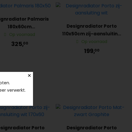
ignradiator Palmaris
Designradiator Porto
180x60cm
110x50cm zij-aansluiting
ddenaansluiting Wit
Op voorraad
Wit
Op voorraad
325,
00
199,
00
✕
oten.
eer verwerkt.
signradiator Porto
Designradiator Porto