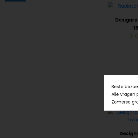
Designra
1
middena
O
Beste bezoek
Alle vragen 
Zomerse gro
Designr