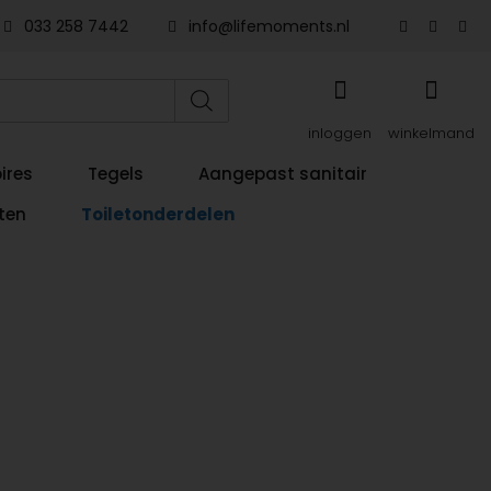
033 258 7442
info@lifemoments.nl
inloggen
winkelmand
ires
Tegels
Aangepast sanitair
ten
Toiletonderdelen