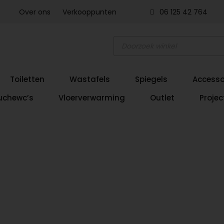
Over ons
Verkooppunten
06 125 42 764
Producten
zoeken
Toiletten
Wastafels
Spiegels
Accesso
uchewc’s
Vloerverwarming
Outlet
Projec