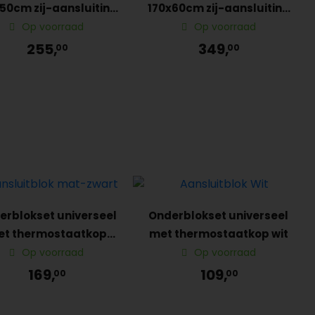
50cm zij-aansluiting
170x60cm zij-aansluiting
Wit
Mat-zwart Graphite
Op voorraad
Op voorraad
255,
349,
00
00
erblokset universeel
Onderblokset universeel
t thermostaatkop
met thermostaatkop wit
mat-zwart
Op voorraad
Op voorraad
169,
109,
00
00