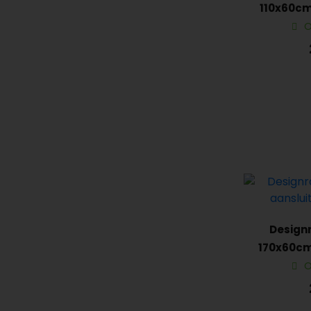
110x60cm
Mat-zw
O
Designr
170x60cm 
O