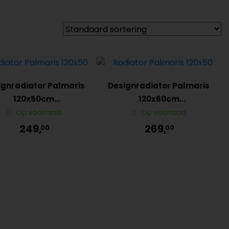
ignradiator Palmaris
Designradiator Palmaris
120x50cm
120x60cm
ddenaansluiting Wit
middenaansluiting Wit
Op voorraad
Op voorraad
249,
269,
00
00