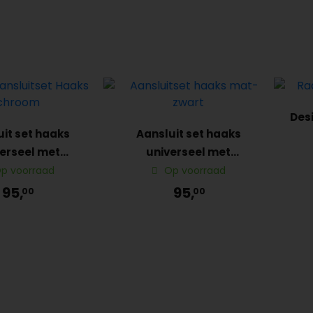
Des
uit set haaks
Aansluit set haaks
erseel met
universeel met
mi
taatkop chroom
thermostaatkop mat-
p voorraad
Op voorraad
zwart
95,
95,
00
00