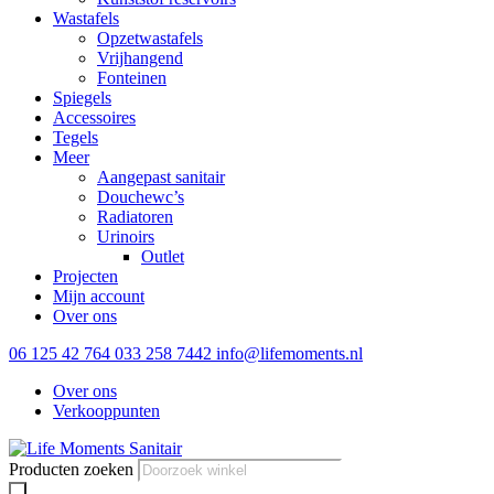
Wastafels
Opzetwastafels
Vrijhangend
Fonteinen
Spiegels
Accessoires
Tegels
Meer
Aangepast sanitair
Douchewc’s
Radiatoren
Urinoirs
Outlet
Projecten
Mijn account
Over ons
06 125 42 764
033 258 7442
info@lifemoments.nl
Over ons
Verkooppunten
Producten zoeken