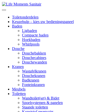
Toiletonderdelen
Keuzehulp – kies uw bedieningspaneel
Baden
Ligbaden
Compacte baden
Hoekbaden
Whirlpools
Douche
Douchebakken
Douchecabines
Douchewanden
Kranen
Wastafelkranen
Douchekranen
Badkranen
Fonteinkranen
Meubels
Toiletten
Wandtoilet(set) & Bidet
Spoelsystemen & panelen
Staande toiletten
Kunststof reservoirs