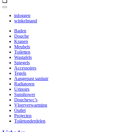
inloggen
winkelmand
Baden
Douche
Kranen
Meubels
Toiletten
Wastafels
Spiegels
Accessoires
Tegels
Aangepast sanitair
Radiatoren
Urinoirs
Sunshower
Douchewc’s
Vloerverwarming
Outlet
Projecten
Toiletonderdelen