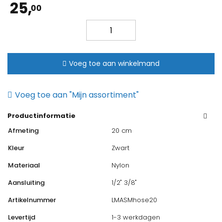
25,
00
ASM
flexibele
aansluitslang
zwart
Voeg toe aan winkelmand
20cm
aantal
Voeg toe aan "Mijn assortiment"
Productinformatie
Afmeting
20 cm
Kleur
Zwart
Materiaal
Nylon
Aansluiting
1/2" 3/8"
Artikelnummer
LMASMhose20
Levertijd
1-3 werkdagen