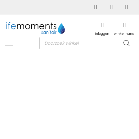
inloggen
winkelmand
Producten
zoeken