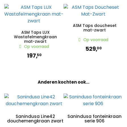
Neem dan contact met ons op.
ASM Taps doucheset
mat-zwart
ASM Taps LUX
Wastafelmengkraan
Op voorraad
mat-zwart
Op voorraad
529,
00
197,
50
Anderen kochten ook...
Sanindusa Line42
Sanindusa fonteinkraan
douchemengkraan zwart
serie 906