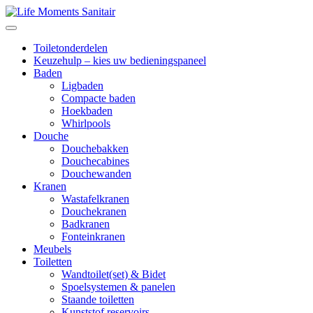
Toiletonderdelen
Keuzehulp – kies uw bedieningspaneel
Baden
Ligbaden
Compacte baden
Hoekbaden
Whirlpools
Douche
Douchebakken
Douchecabines
Douchewanden
Kranen
Wastafelkranen
Douchekranen
Badkranen
Fonteinkranen
Meubels
Toiletten
Wandtoilet(set) & Bidet
Spoelsystemen & panelen
Staande toiletten
Kunststof reservoirs