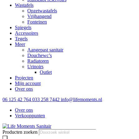
Wastafels
Opzetwastafels
Vrijhangend
Fonteinen
Spiegels
Accessoires
Tegels
Meer
Aangepast sanitair
Douchewc’s
Radiatoren
Urinoirs
Outlet
Projecten
Mijn account
Over ons
06 125 42 764
033 258 7442
info@lifemoments.nl
Over ons
Verkooppunten
Producten zoeken