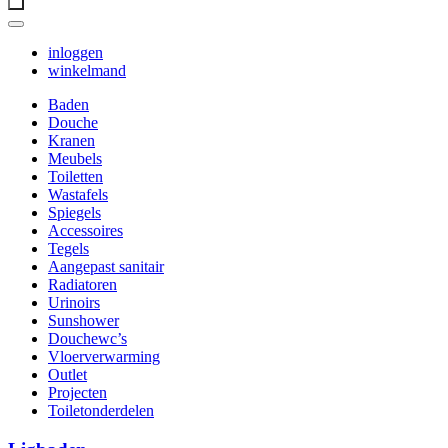
inloggen
winkelmand
Baden
Douche
Kranen
Meubels
Toiletten
Wastafels
Spiegels
Accessoires
Tegels
Aangepast sanitair
Radiatoren
Urinoirs
Sunshower
Douchewc’s
Vloerverwarming
Outlet
Projecten
Toiletonderdelen