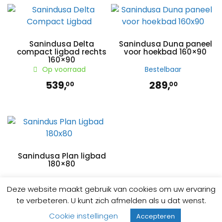
Sanindusa Delta
Sanindusa Duna paneel
compact ligbad rechts
voor hoekbad 160×90
160×90
Op voorraad
Bestelbaar
539,
289,
00
00
Sanindusa Plan ligbad
180×80
Op voorraad
Deze website maakt gebruik van cookies om uw ervaring
419,
00
te verbeteren. U kunt zich afmelden als u dat wenst.
Cookie instellingen
Accepteren