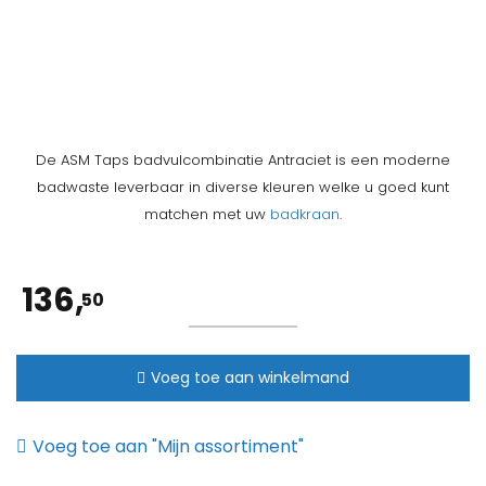
De ASM Taps badvulcombinatie Antraciet is een moderne
badwaste leverbaar in diverse kleuren welke u goed kunt
matchen met uw
badkraan
.
136,
50
ASM
Taps
Voeg toe aan winkelmand
badvulcombinatie
antraciet
aantal
Voeg toe aan "Mijn assortiment"