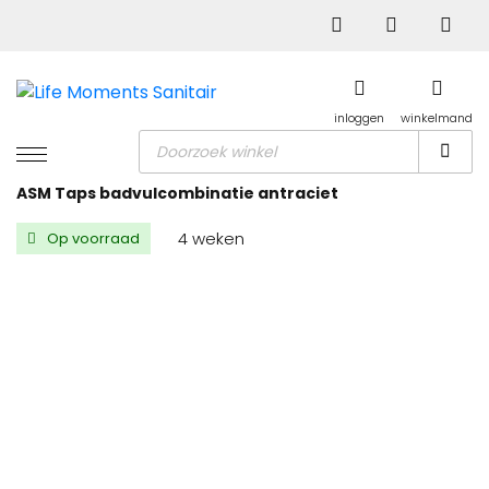
inloggen
winkelmand
Producten
zoeken
ASM Taps badvulcombinatie antraciet
4 weken
Op voorraad