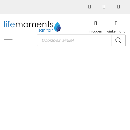
inloggen
winkelmand
Producten
zoeken