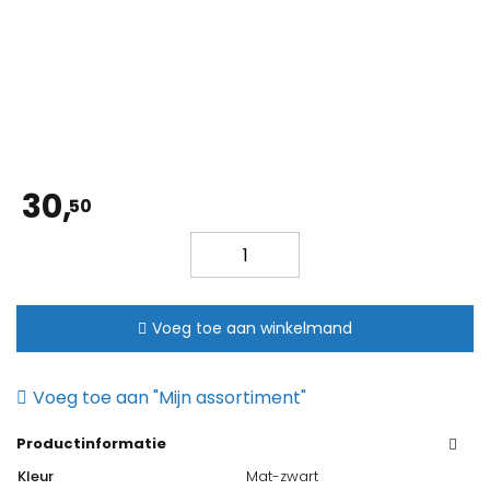
30,
50
ASM
Toiletrolhouder
mat-
zwart
Voeg toe aan winkelmand
aantal
Voeg toe aan "Mijn assortiment"
Productinformatie
Kleur
Mat-zwart