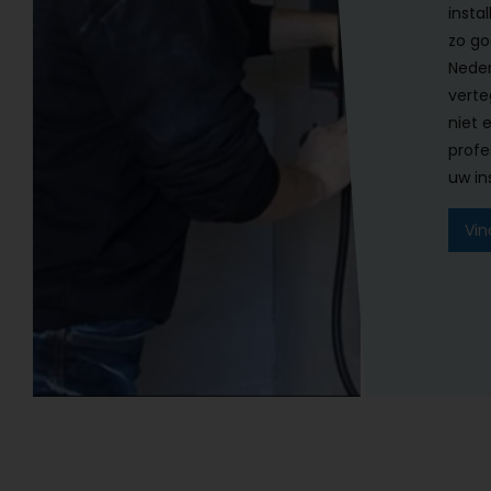
instal
zo go
Neder
verte
niet 
profe
uw ins
Vin