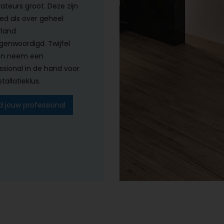
lateurs groot. Deze zijn
ed als over geheel
land
genwoordigd. Twijfel
en neem een
ssional in de hand voor
tallatieklus.
d jouw professional