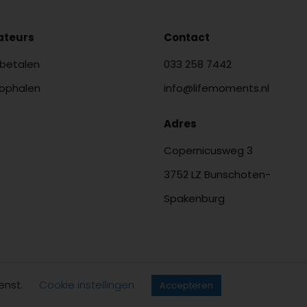
lateurs
Contact
 betalen
033 258 7442
 ophalen
info@lifemoments.nl
Adres
Copernicusweg 3
3752 LZ Bunschoten-
Spakenburg
enst.
Cookie instellingen
Accepteren