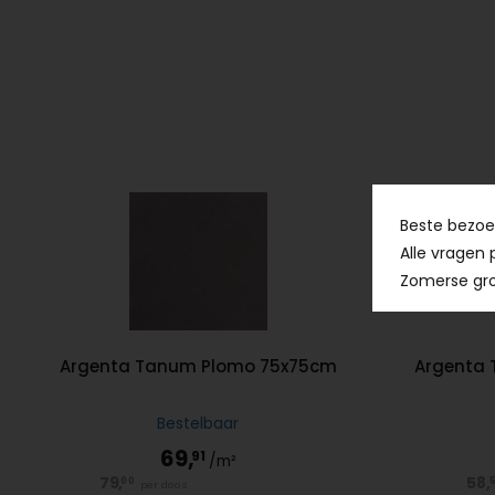
Beste bezoek
Alle vragen 
Zomerse gro
Argenta Tanum Plomo 75x75cm
Argenta
Bestelbaar
69,
91
/m²
79,
58,
00
5
per doos