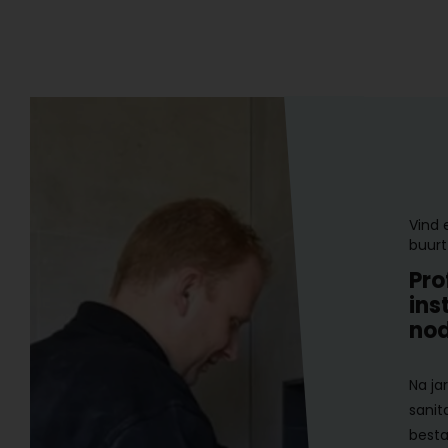
Vind 
buurt
Pro
ins
nod
Na ja
sanit
besta