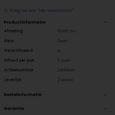
Deck
Muretto
Voeg toe aan "Mijn assortiment"
Black
Productinformatie
30x60cm
aantal
Afmeting
30x60 cm
Kleur
Zwart
Gerectificeerd
ja
Inhoud per pak
5 stuks
Artikelnummer
LM139540
Levertijd
2 weken
Bestelinformatie
Bent u geen professionele installateur, maar heeft u wel
Garantie
een sanitaironderdeel nodig van Life Moments of een van