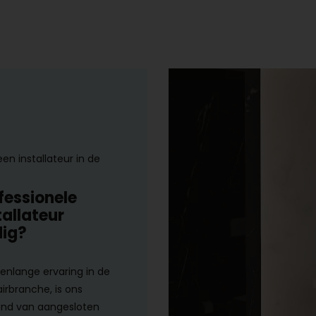
een installateur in de
fessionele
tallateur
ig?
renlange ervaring in de
airbranche, is ons
nd van aangesloten