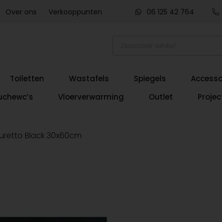
Over ons
Verkooppunten
06 125 42 764
Producten
zoeken
Toiletten
Wastafels
Spiegels
Accesso
uchewc’s
Vloerverwarming
Outlet
Projec
uretto Black 30x60cm