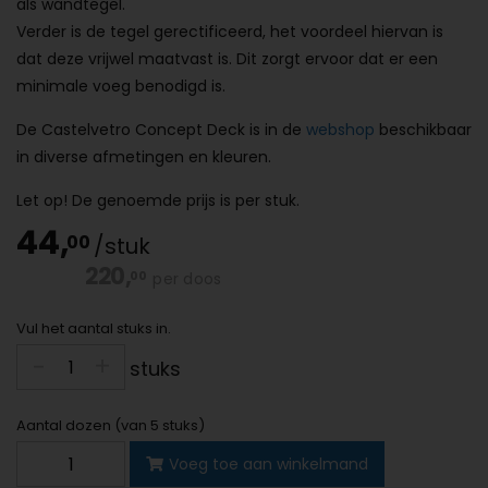
als wandtegel.
Verder is de tegel gerectificeerd, het voordeel hiervan is
dat deze vrijwel maatvast is. Dit zorgt ervoor dat er een
minimale voeg benodigd is.
De Castelvetro Concept Deck is in de
webshop
beschikbaar
in diverse afmetingen en kleuren.
Let op! De genoemde prijs is per stuk.
44,
00
/stuk
220,
00
per doos
Vul het aantal stuks in.
-
-
+
+
stuks
Aantal dozen (van 5 stuks)
Castelvetro
Voeg toe aan winkelmand
Concept