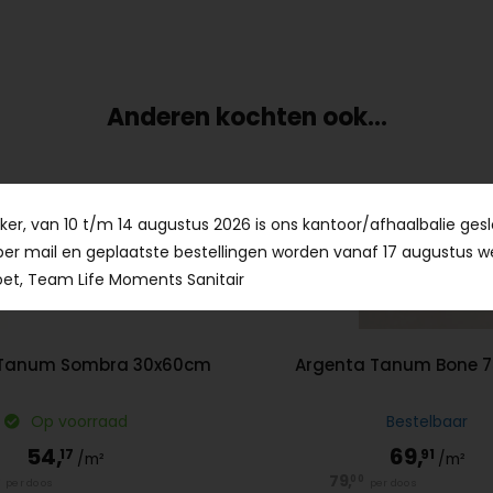
Anderen kochten ook...
er, van 10 t/m 14 augustus 2026 is ons kantoor/afhaalbalie gesl
per mail en geplaatste bestellingen worden vanaf 17 augustus w
et, Team Life Moments Sanitair
 Tanum Sombra 30x60cm
Argenta Tanum Bone 
Op voorraad
Bestelbaar
54,
69,
17
91
/m²
/m²
79,
00
per doos
per doos