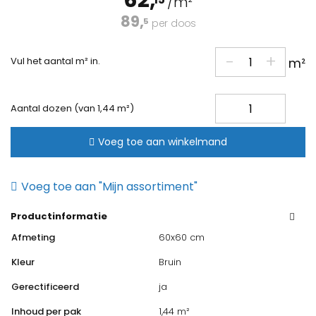
62,
/m²
89,
5
per doos
-
+
Vul het aantal m² in.
m²
Castelvetro
Aantal dozen (van 1,44 m²)
Concept
Land
Voeg toe aan winkelmand
Brown
60x60cm
Voeg toe aan "Mijn assortiment"
aantal
Productinformatie
Afmeting
60x60 cm
Kleur
Bruin
Gerectificeerd
ja
Inhoud per pak
1,44 m²