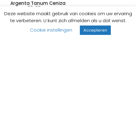
Argenta Tanum Ceniza
75x75cm
Deze website maakt gebruik van cookies om uw ervaring
Bestelbaar
te verbeteren. U kunt zich afmelden als u dat wenst.
69,
91
/m²
Cookie instellingen
Accepteren
79,
00
per doos