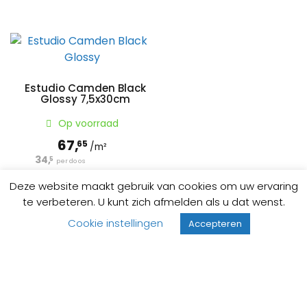
Bent u installateur en nog geen klant van Life Moments B.V.?
Neem dan contact met ons op.
Estudio Camden Black
Glossy 7,5x30cm
Op voorraad
67,
65
/m²
34,
5
per doos
Deze website maakt gebruik van cookies om uw ervaring
te verbeteren. U kunt zich afmelden als u dat wenst.
Cookie instellingen
Accepteren