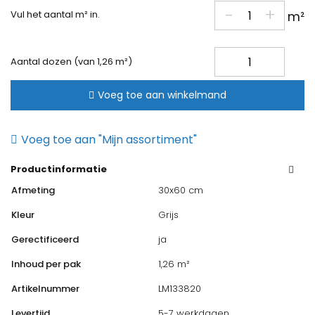
-
+
Vul het aantal m² in.
m²
Castelvetro
Aantal dozen (van 1,26 m²)
Fusion
Antracite
Voeg toe aan winkelmand
30x60cm
aantal
Voeg toe aan "Mijn assortiment"
Productinformatie
Afmeting
30x60 cm
Kleur
Grijs
Gerectificeerd
ja
Inhoud per pak
1,26 m²
Artikelnummer
LM133820
Levertijd
5-7 werkdagen