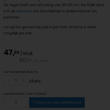
De tegel heeft een afmeting van 30×30 cm. De DUNE serie
is in de
webshop
ook beschikbaar in andere kleuren en
patronen.
Let op! De genoemde prijs is per mat. Afname is enkel
mogelijk per pak.
47,
00
/stuk
517,
00
per doos
Vul het aantal stuks in.
-
-
+
+
stuks
Aantal dozen (van 11 stuks)
DUNE
Voeg toe aan winkelmand
Topkapi