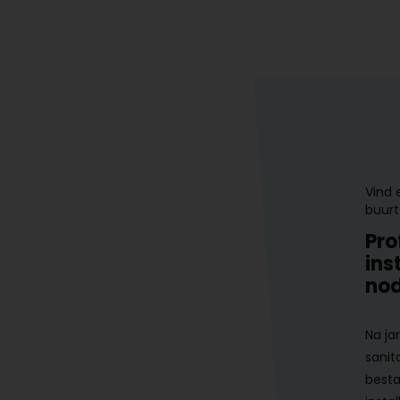
Vind 
buurt
Pro
ins
nod
Na ja
sanit
besta