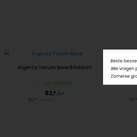
Beste bezoek
Argenta Tanum Bone 60x60cm
Argenta
Alle vragen 
Zomerse gro
Op voorraad
62,
5
/m²
90,
58,
00
5
per doos