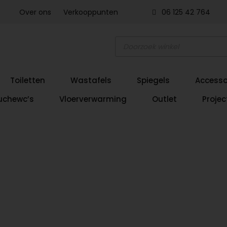
Over ons
Verkooppunten
06 125 42 764
Producten
zoeken
Toiletten
Wastafels
Spiegels
Accesso
uchewc’s
Vloerverwarming
Outlet
Projec