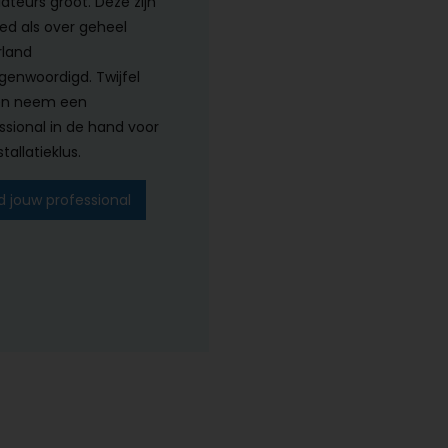
lateurs groot. Deze zijn
ed als over geheel
land
genwoordigd. Twijfel
en neem een
ssional in de hand voor
tallatieklus.
d jouw professional