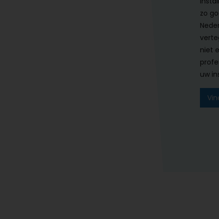
instal
zo go
Neder
verte
niet 
profe
uw ins
Vin