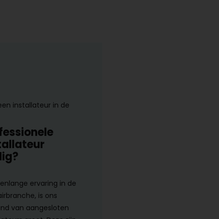
een installateur in de
fessionele
tallateur
ig?
renlange ervaring in de
airbranche, is ons
nd van aangesloten