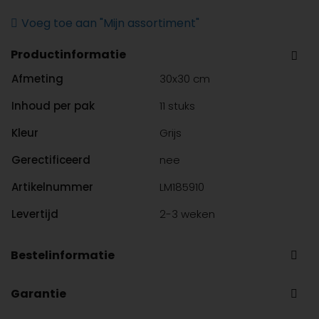
aantal
Voeg toe aan "Mijn assortiment"
Productinformatie
Afmeting
30x30 cm
Inhoud per pak
11 stuks
Kleur
Grijs
Gerectificeerd
nee
Artikelnummer
LM185910
Levertijd
2-3 weken
Bestelinformatie
Bent u geen professionele installateur, maar heeft u wel
Garantie
een sanitaironderdeel nodig van Life Moments of een van
onze merken SANINDUSA en OLI? Dan kunt u het onderdeel
Als vertegenwoordiger van kwaliteitsdesign-sanitair biedt