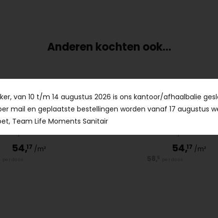
Anderen kochten ook...
er, van 10 t/m 14 augustus 2026 is ons kantoor/afhaalbalie gesl
 Tanum Plomo 30x60cm
Argenta Tanum Bone 
per mail en geplaatste bestellingen worden vanaf 17 augustus w
et, Team Life Moments Sanitair
Op voorraad
Op voorraad
54,
54,
17
17
/m²
/m²
58,
5
per doos
per doos