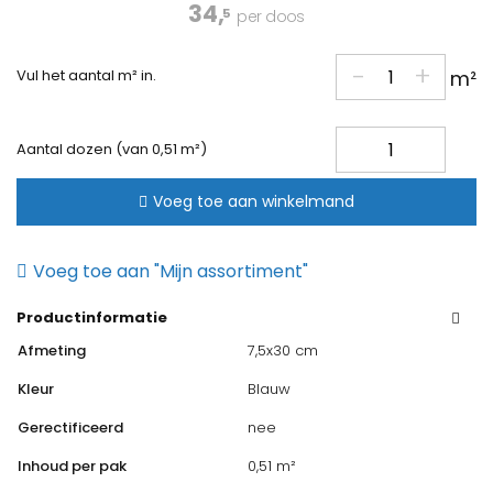
34,
5
per doos
-
+
Vul het aantal m² in.
m²
Estudio
Aantal dozen (van 0,51 m²)
Camden
FrenchBlue
Voeg toe aan winkelmand
Glossy
7.5x30cm
Voeg toe aan "Mijn assortiment"
aantal
Productinformatie
Afmeting
7,5x30 cm
Kleur
Blauw
Gerectificeerd
nee
Inhoud per pak
0,51 m²