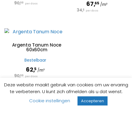
67,
90,
65
00
Bunschoten.
per doos
/m²
34,
5
per doos
Bent u installateur en nog geen klant van Life Moments B.V.?
Neem dan contact met ons op.
Argenta Tanum Noce
60x60cm
Bestelbaar
62,
5
/m²
90,
00
per doos
Deze website maakt gebruik van cookies om uw ervaring
te verbeteren. U kunt zich afmelden als u dat wenst.
Cookie instellingen
Accepteren