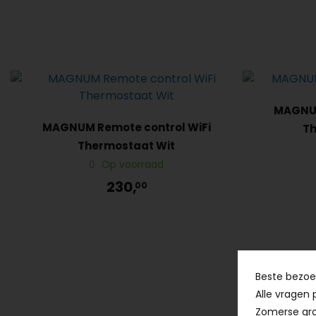
MAGNUM
MAGNUM Remote control WiFi
Th
Thermostaat Wit
Op voorraad
230,
00
Beste bezoek
Alle vragen 
Zomerse gro