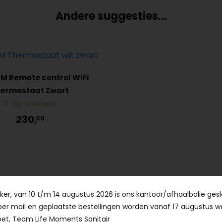
Andere suggesties…
 Remote control WiFi
ermostaat Zwart
Op voorraad
230,
00
er, van 10 t/m 14 augustus 2026 is ons kantoor/afhaalbalie gesl
per mail en geplaatste bestellingen worden vanaf 17 augustus w
et, Team Life Moments Sanitair