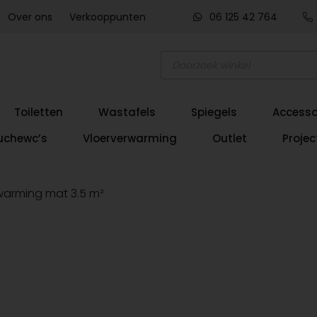
Over ons
Verkooppunten
06 125 42 764
Producten
zoeken
Toiletten
Wastafels
Spiegels
Accesso
uchewc’s
Vloerverwarming
Outlet
Projec
arming mat 3.5 m²