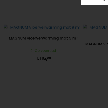
MAGNUM Vloerverwarming mat 9 m²
MAGNUM Vlo
Op voorraad
1.115,
00