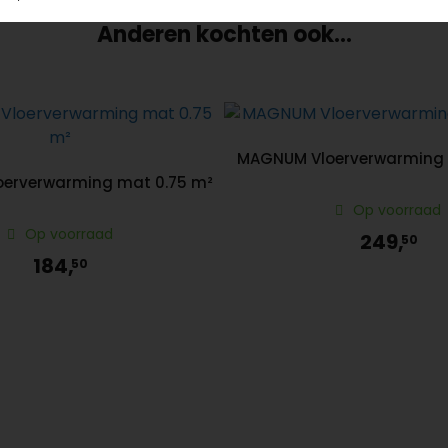
Anderen kochten ook...
MAGNUM Vloerverwarming 
erverwarming mat 0.75 m²
Op voorraad
Op voorraad
249,
50
184,
50