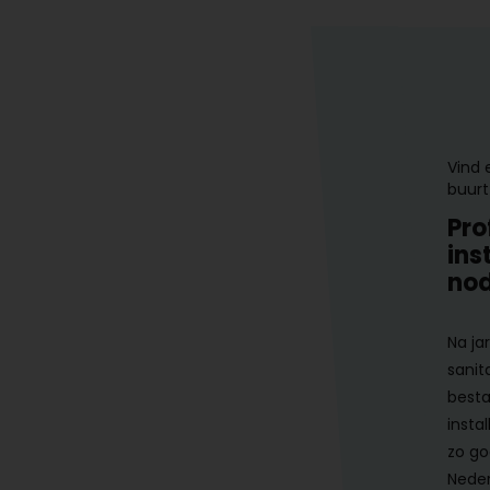
Vind 
buurt
Pro
ins
nod
Na ja
sanit
besta
instal
zo go
Neder