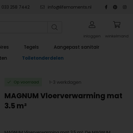
033 258 7442
info@lifemoments.nl
inloggen
winkelmand
ires
Tegels
Aangepast sanitair
ten
Toiletonderdelen
1-3 werkdagen
Op voorraad
MAGNUM Vloerverwarming mat
3.5 m²
MAGNUM Vloerverwarming mat 3.5 m². De MAGNUM