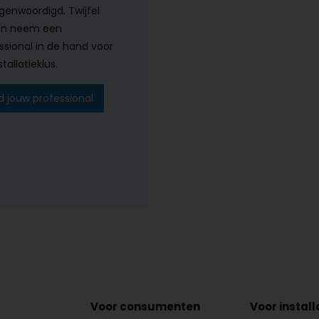
genwoordigd. Twijfel
en neem een
ssional in de hand voor
tallatieklus.
d jouw professional
Voor consumenten
Voor instal