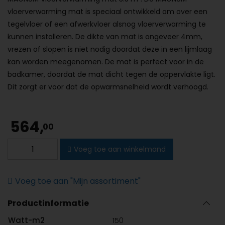
vloerverwarming mat is speciaal ontwikkeld om over een
tegelvloer of een afwerkvloer alsnog vloerverwarming te
kunnen installeren. De dikte van mat is ongeveer 4mm,
vrezen of slopen is niet nodig doordat deze in een lijmlaag
kan worden meegenomen. De mat is perfect voor in de
badkamer, doordat de mat dicht tegen de oppervlakte ligt.
Dit zorgt er voor dat de opwarmsnelheid wordt verhoogd.
564,
00
MAGNUM
Voeg toe aan winkelmand
Vloerverwarming
mat
3.5
Voeg toe aan "Mijn assortiment"
m²
Productinformatie
aantal
Watt-m2
150