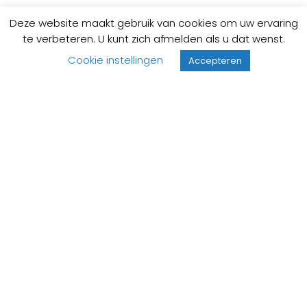
Deze website maakt gebruik van cookies om uw ervaring
te verbeteren. U kunt zich afmelden als u dat wenst.
Cookie instellingen
Accepteren
1-3 werkdagen
Op voorraad
OLI Better-Adriatico instroommechaniek