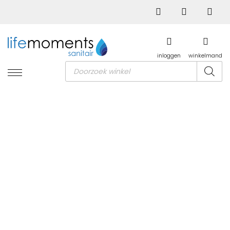
inloggen
winkelmand
Producten
zoeken