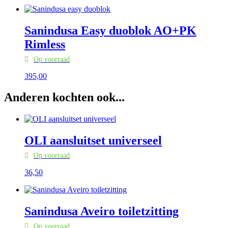
Sanindusa Easy duoblok AO+PK
Rimless
Op voorraad
395,
00
Anderen kochten ook...
OLI aansluitset universeel
Op voorraad
36,
50
Sanindusa Aveiro toiletzitting
Op voorraad