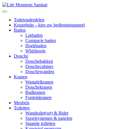
Toiletonderdelen
Keuzehulp – kies uw bedieningspaneel
Baden
Ligbaden
Compacte baden
Hoekbaden
Whirlpools
Douche
Douchebakken
Douchecabines
Douchewanden
Kranen
Wastafelkranen
Douchekranen
Badkranen
Fonteinkranen
Meubels
Toiletten
Wandtoilet(set) & Bidet
Spoelsystemen & panelen
Staande toiletten
Kunststof reservoirs