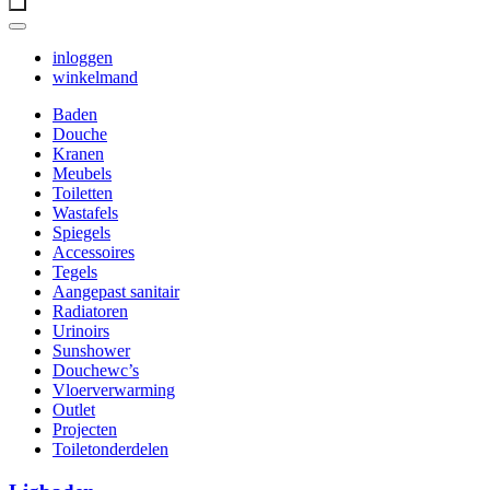
inloggen
winkelmand
Baden
Douche
Kranen
Meubels
Toiletten
Wastafels
Spiegels
Accessoires
Tegels
Aangepast sanitair
Radiatoren
Urinoirs
Sunshower
Douchewc’s
Vloerverwarming
Outlet
Projecten
Toiletonderdelen