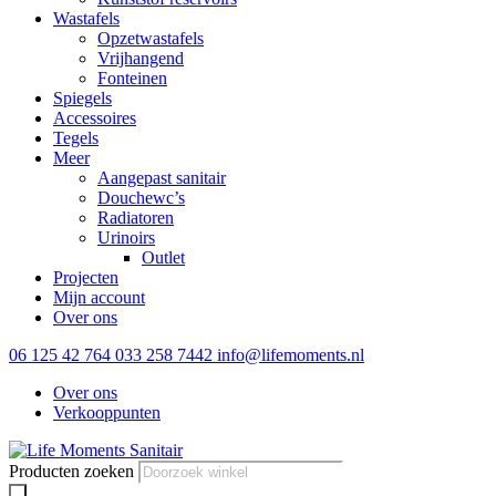
Wastafels
Opzetwastafels
Vrijhangend
Fonteinen
Spiegels
Accessoires
Tegels
Meer
Aangepast sanitair
Douchewc’s
Radiatoren
Urinoirs
Outlet
Projecten
Mijn account
Over ons
06 125 42 764
033 258 7442
info@lifemoments.nl
Over ons
Verkooppunten
Producten zoeken