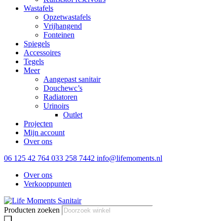
Wastafels
Opzetwastafels
Vrijhangend
Fonteinen
Spiegels
Accessoires
Tegels
Meer
Aangepast sanitair
Douchewc’s
Radiatoren
Urinoirs
Outlet
Projecten
Mijn account
Over ons
06 125 42 764
033 258 7442
info@lifemoments.nl
Over ons
Verkooppunten
Producten zoeken