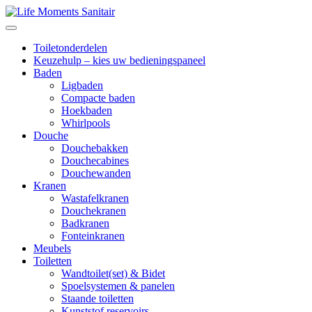
Toiletonderdelen
Keuzehulp – kies uw bedieningspaneel
Baden
Ligbaden
Compacte baden
Hoekbaden
Whirlpools
Douche
Douchebakken
Douchecabines
Douchewanden
Kranen
Wastafelkranen
Douchekranen
Badkranen
Fonteinkranen
Meubels
Toiletten
Wandtoilet(set) & Bidet
Spoelsystemen & panelen
Staande toiletten
Kunststof reservoirs