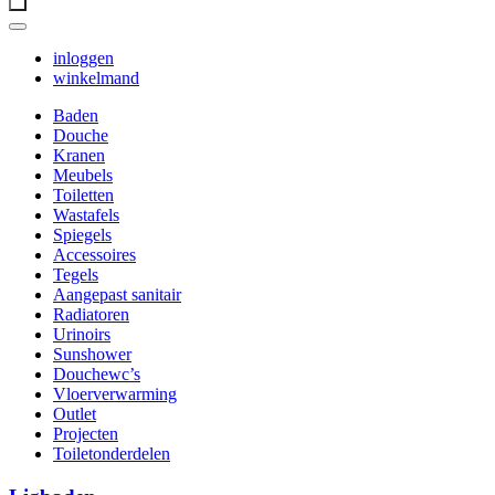
inloggen
winkelmand
Baden
Douche
Kranen
Meubels
Toiletten
Wastafels
Spiegels
Accessoires
Tegels
Aangepast sanitair
Radiatoren
Urinoirs
Sunshower
Douchewc’s
Vloerverwarming
Outlet
Projecten
Toiletonderdelen