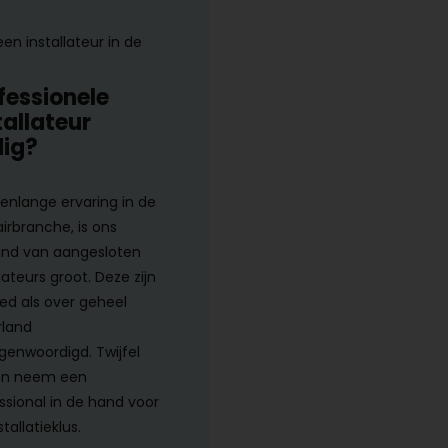
een installateur in de
fessionele
tallateur
ig?
renlange ervaring in de
airbranche, is ons
nd van aangesloten
lateurs groot. Deze zijn
ed als over geheel
land
genwoordigd. Twijfel
en neem een
ssional in de hand voor
tallatieklus.