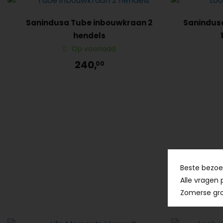
Sanindusa Tube inbouwkraan 2
Sanindus
hendels
Op voorraad
240,
00
Beste bezoek
Alle vragen 
Zomerse gro