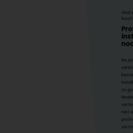
Vind 
buurt
Pro
ins
nod
Na ja
sanit
besta
instal
zo go
Neder
verte
niet 
profe
uw ins