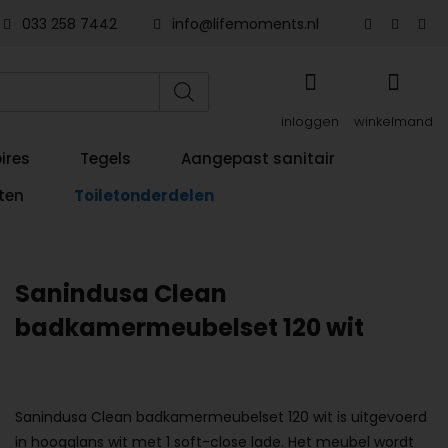
033 258 7442
info@lifemoments.nl
inloggen
winkelmand
ires
Tegels
Aangepast sanitair
ten
Toiletonderdelen
Sanindusa Clean
badkamermeubelset 120 wit
Sanindusa Clean badkamermeubelset 120 wit is uitgevoerd
in hoogglans wit met 1 soft-close lade. Het meubel wordt