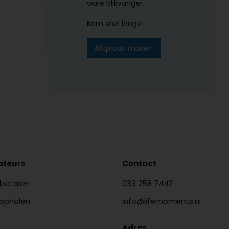
ware blikvanger.
Kom snel langs!
Afspraak maken
lateurs
Contact
 betalen
033 258 7442
 ophalen
info@lifemoments.nl
Adres