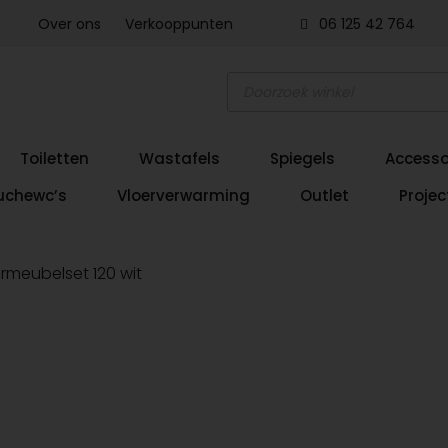
Over ons
Verkooppunten
06 125 42 764
Producten
zoeken
Toiletten
Wastafels
Spiegels
Accesso
uchewc’s
Vloerverwarming
Outlet
Projec
meubelset 120 wit