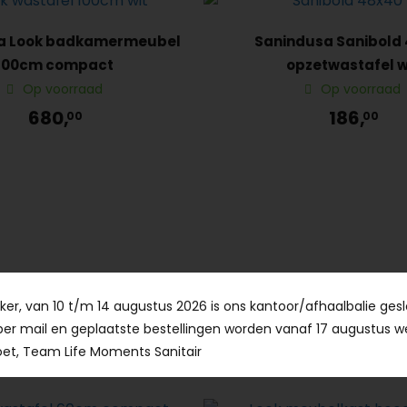
a Look badkamermeubel
Sanindusa Sanibold
100cm compact
opzetwastafel w
Op voorraad
Op voorraad
680,
186,
00
00
er, van 10 t/m 14 augustus 2026 is ons kantoor/afhaalbalie gesl
per mail en geplaatste bestellingen worden vanaf 17 augustus w
Anderen kochten ook...
et, Team Life Moments Sanitair