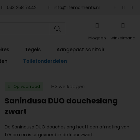
033 258 7442
info@lifemoments.nl
inloggen
winkelmand
ires
Tegels
Aangepast sanitair
ten
Toiletonderdelen
1-3 werkdagen
Op voorraad
Sanindusa DUO doucheslang
zwart
De Sanindusa DUO doucheslang heeft een afmeting van
175 cm en is uitgevoerd in de kleur zwart.