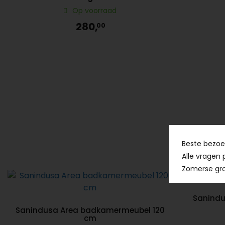
Op voorraad
280,
00
Beste bezoek
Alle vragen 
Zomerse gro
Sanindus
Sanindusa Area badkamermeubel 120
cm