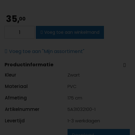
35,
00
Sanindusa
Voeg toe aan winkelmand
DUO
doucheslang
zwart
Voeg toe aan "Mijn assortiment"
aantal
Productinformatie
Kleur
Zwart
Materiaal
PVC
Afmeting
175 cm
Artikelnummer
5A31032100-1
Levertijd
1-3 werkdagen