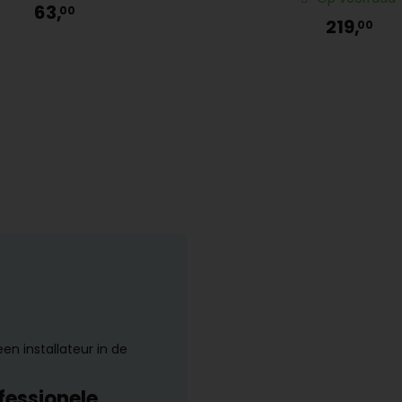
63,
00
219,
00
een installateur in de
fessionele