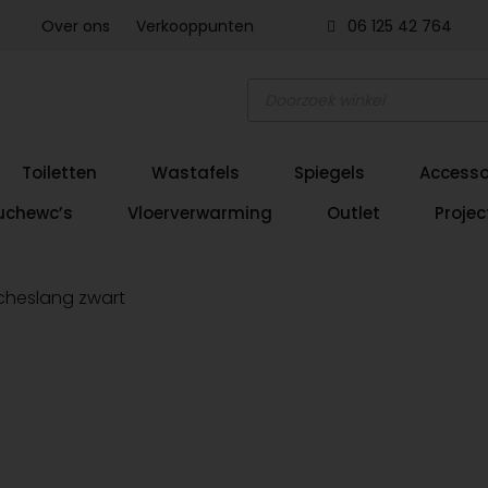
Over ons
Verkooppunten
06 125 42 764
Producten
zoeken
Toiletten
Wastafels
Spiegels
Accesso
uchewc’s
Vloerverwarming
Outlet
Projec
heslang zwart