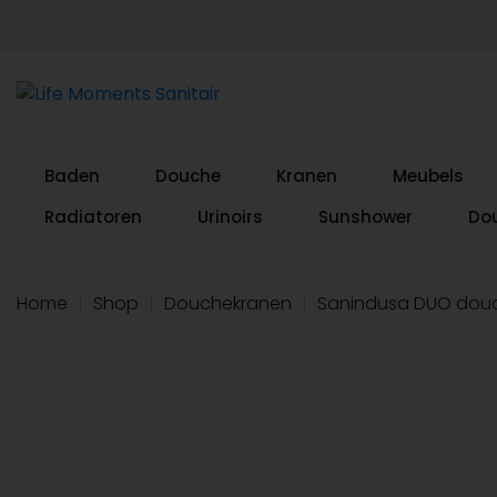
Baden
Douche
Kranen
Meubels
Radiatoren
Urinoirs
Sunshower
Do
Home
|
Shop
|
Douchekranen
|
Sanindusa DUO douc