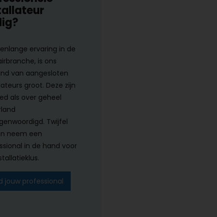
tallateur
ig?
renlange ervaring in de
airbranche, is ons
nd van aangesloten
lateurs groot. Deze zijn
ed als over geheel
land
genwoordigd. Twijfel
en neem een
ssional in de hand voor
tallatieklus.
d jouw professional