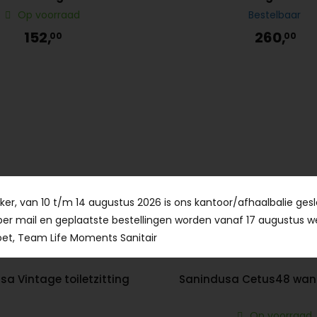
Op voorraad
Bestelbaar
152,
260,
00
00
Anderen kochten ook...
er, van 10 t/m 14 augustus 2026 is ons kantoor/afhaalbalie gesl
per mail en geplaatste bestellingen worden vanaf 17 augustus w
et, Team Life Moments Sanitair
a Vintage toiletzitting
Sanindusa Cetus48 wand
Op voorraad