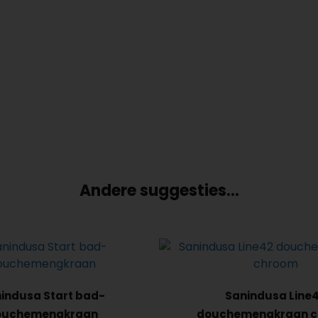
Andere suggesties…
indusa Start bad-
Sanindusa Line
ouchemengkraan
douchemengkraan 