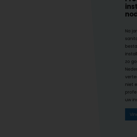
ins
nod
Na ja
sanit
besta
instal
zo go
Neder
verte
niet 
profe
uw ins
Vin