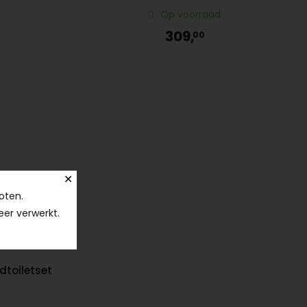
Op voorraad
Bent u installateur en nog geen klant van Life Moments
309,
00
B.V.? Neem dan contact met ons op.
✕
oten.
eer verwerkt.
toiletset