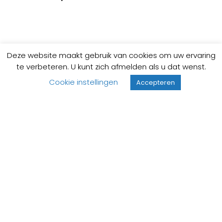
Deze website maakt gebruik van cookies om uw ervaring
te verbeteren. U kunt zich afmelden als u dat wenst.
Cookie instellingen
Accepteren
Vind een installateur in de buurt
Professionele installateur nodig?
Na jarenlange ervaring in de sanitairbranche, is ons
bestand van aangesloten installateurs groot. Deze
zijn zo goed als over geheel Nederland