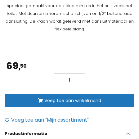
speciaal gemaakt voor de kleine ruimtes in het huis zoals het
toilet. Met duurzame keramische schijven en 1/2″ buitendraad
aansluiting. De kraan wordt geleverd met aansluitmateriaal en
flexibele slang.
69,
50
Sanindusa
fonteinkraan
serie
906
Voeg toe aan winkelmand
aantal
Voeg toe aan "Mijn assortiment"
Productinformatie