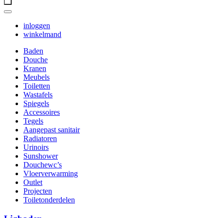
inloggen
winkelmand
Baden
Douche
Kranen
Meubels
Toiletten
Wastafels
Spiegels
Accessoires
Tegels
Aangepast sanitair
Radiatoren
Urinoirs
Sunshower
Douchewc’s
Vloerverwarming
Outlet
Projecten
Toiletonderdelen