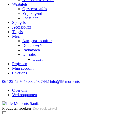
Wastafels
Opzetwastafels
Vrijhangend
Fonteinen
Spiegels
Accessoires
Tegels
Meer
Aangepast sanitair
Douchewc’s
Radiatoren
Urinoirs
Outlet
Projecten
Mijn account
Over ons
06 125 42 764
033 258 7442
info@lifemoments.nl
Over ons
Verkooppunten
Producten zoeken