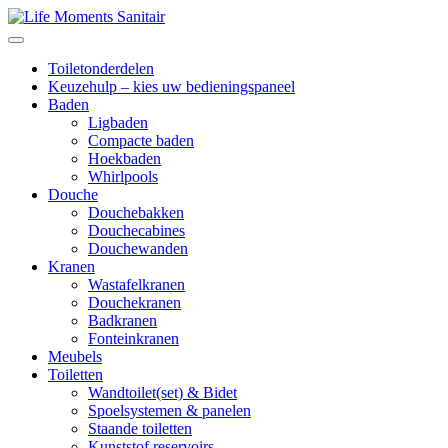
Toiletonderdelen
Keuzehulp – kies uw bedieningspaneel
Baden
Ligbaden
Compacte baden
Hoekbaden
Whirlpools
Douche
Douchebakken
Douchecabines
Douchewanden
Kranen
Wastafelkranen
Douchekranen
Badkranen
Fonteinkranen
Meubels
Toiletten
Wandtoilet(set) & Bidet
Spoelsystemen & panelen
Staande toiletten
Kunststof reservoirs