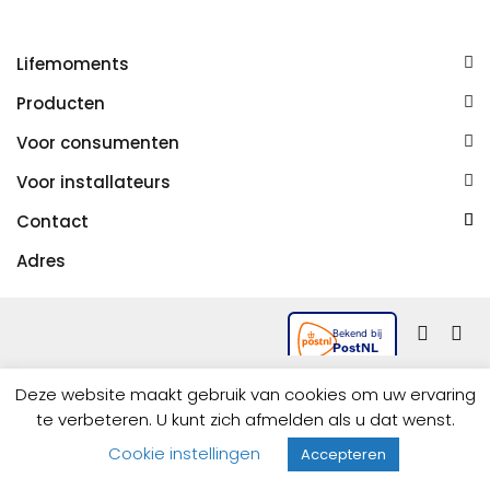
Lifemoments
Over ons
Producten
Contact
Meubels
Baden
Voor consumenten
Mijn account
Douche
Toiletten
Vind een installateur
Algemene voorwaarden
Voor installateurs
Spiegels
Accessoires
Bestellen en betalen
Privacy en cookies
Bestellen en betalen
Wastafels
Kranen
Contact
Ruilen of retourneren
Disclaimer
Bezorgen of ophalen
Tegels
Meer
033 258 7442
Bezorgen of ophalen
Adres
FAQ
Projecten
info@lifemoments.nl
FAQ
Copernicusweg 3
Projecten
3752 LZ Bunschoten-Spakenburg
Deze website maakt gebruik van cookies om uw ervaring
te verbeteren. U kunt zich afmelden als u dat wenst.
Cookie instellingen
Accepteren