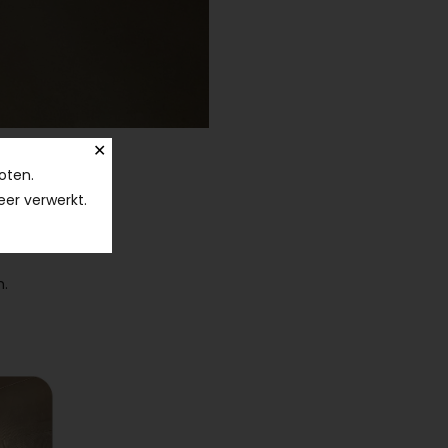
✕
oten.
eer verwerkt.
rneveld heeft
m.