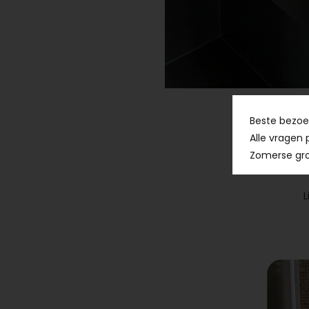
Beste bezoek
Alle vragen 
Zomerse gro
In samenwerk
L