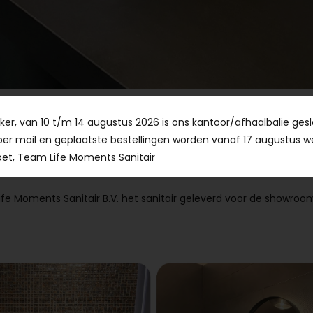
er, van 10 t/m 14 augustus 2026 is ons kantoor/afhaalbalie gesl
per mail en geplaatste bestellingen worden vanaf 17 augustus w
et, Team Life Moments Sanitair
ing met dé tegelspecialist van Nederland, KeraStone B.V. te Ba
ife Moments Sanitair B.V. het sanitair geleverd voor de showroo