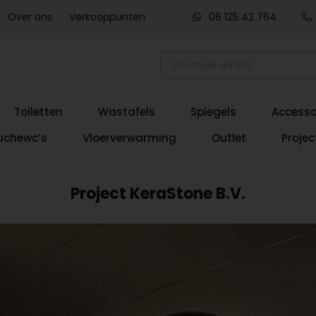
Over ons
Verkooppunten
06 125 42 764
Producten
zoeken
Toiletten
Wastafels
Spiegels
Accesso
uchewc’s
Vloerverwarming
Outlet
Projec
Project KeraStone B.V.