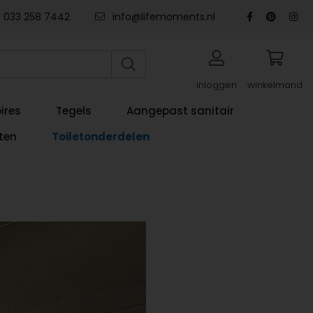
033 258 7442
info@lifemoments.nl
inloggen
winkelmand
ires
Tegels
Aangepast sanitair
ten
Toiletonderdelen