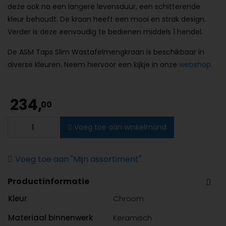
deze ook na een langere levensduur, een schitterende
kleur behoudt. De kraan heeft een mooi en strak design.
Verder is deze eenvoudig te bedienen middels 1 hendel.
De ASM Taps Slim Wastafelmengkraan is beschikbaar in
diverse kleuren. Neem hiervoor een kijkje in onze
webshop
.
234,
00
ASM
Voeg toe aan winkelmand
Taps
Slim
Wastafelmengkraan
Voeg toe aan "Mijn assortiment"
hoog
Productinformatie
chroom
aantal
Kleur
Chroom
Materiaal binnenwerk
Keramisch