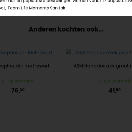
per mail en geplaatste bestellingen worden vanaf 17 augustus w
et, Team Life Moments Sanitair
Anderen kochten ook...
eephouder mat-zwart
ASM Handdoekrek groot 
Op voorraad
Op voorraad
76,
41,
00
50