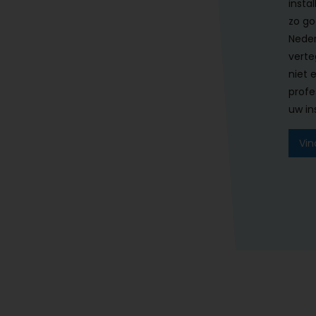
instal
zo go
Neder
verte
niet 
profe
uw ins
Vin