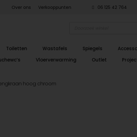
Over ons
Verkooppunten
06 125 42 764
Producten
zoeken
Toiletten
Wastafels
Spiegels
Accesso
uchewc’s
Vloerverwarming
Outlet
Projec
mengkraan hoog chroom