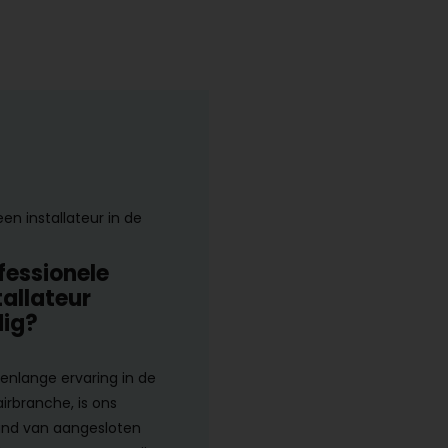
een installateur in de
fessionele
tallateur
ig?
renlange ervaring in de
airbranche, is ons
nd van aangesloten