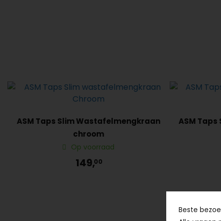
ASM Taps Slim Wastafelmengkraan
ASM Taps 
chroom
Op voorraad
149,
00
Beste bezoek