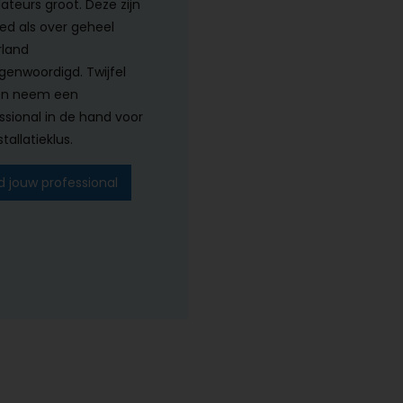
lateurs groot. Deze zijn
ed als over geheel
land
genwoordigd. Twijfel
en neem een
ssional in de hand voor
tallatieklus.
d jouw professional