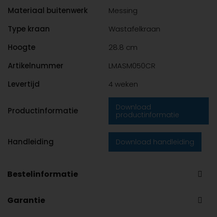
Materiaal buitenwerk
Messing
Type kraan
Wastafelkraan
Hoogte
28.8 cm
Artikelnummer
LMASM050CR
Levertijd
4 weken
Download
Productinformatie
productinformatie
Handleiding
Download handleiding
Bestelinformatie
Bent u geen professionele installateur, maar heeft u wel
Garantie
een sanitaironderdeel nodig van Life Moments of een van
onze merken SANINDUSA en OLI? Dan kunt u het onderdeel