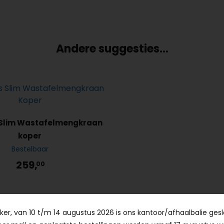
Andere suggesties…
Slim Wastafelmengkraan
koper
Bestelbaar
259,
00
er, van 10 t/m 14 augustus 2026 is ons kantoor/afhaalbalie gesl