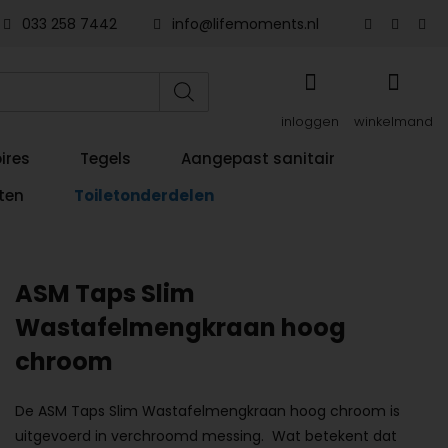
033 258 7442
info@lifemoments.nl
inloggen
winkelmand
ires
Tegels
Aangepast sanitair
ten
Toiletonderdelen
ASM Taps Slim
Wastafelmengkraan hoog
chroom
De ASM Taps Slim Wastafelmengkraan hoog chroom is
uitgevoerd in verchroomd messing. Wat betekent dat