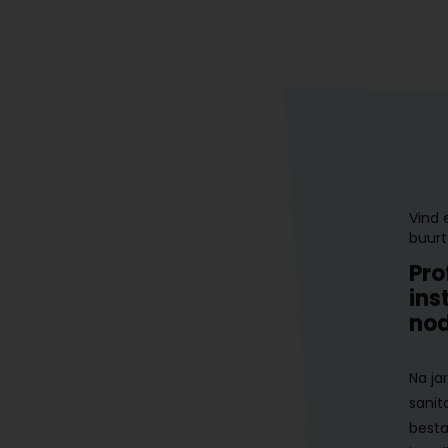
Vind 
buurt
Pro
ins
nod
Na ja
sanit
besta