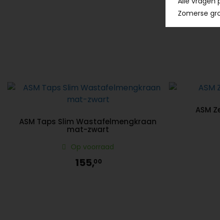
Alle vragen 
Zomerse gro
ASM Z
ASM Taps Slim Wastafelmengkraan
mat-zwart
Op voorraad
155,
00