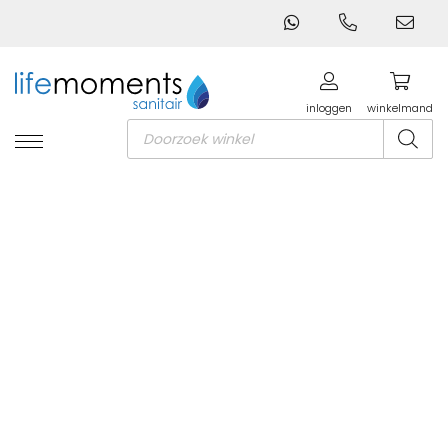
inloggen
winkelmand
Producten
zoeken