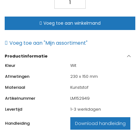
Globe
bedieningspaneel
wit
Voeg toe aan winkelmand
aantal
Voeg toe aan "Mijn assortiment"
Productinformatie
Kleur
Wit
Afmetingen
230 x 150 mm
Materiaal
Kunststof
Artikelnummer
LM152949
Levertijd
1-3 werkdagen
Handleiding
Download handleiding