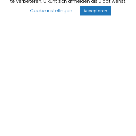
te verbeteren. U kunt zich afmelden als u dat wenst.
379,
00
Cookie instellingen
Accepteren
Vind een installateur in de buurt
Professionele installateur nodig?
Na jarenlange ervaring in de sanitairbranche, is ons
bestand van aangesloten installateurs groot. Deze