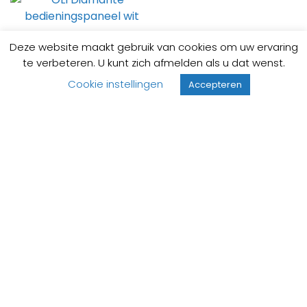
OLI Diamante
Deze website maakt gebruik van cookies om uw ervaring
bedieningspaneel wit
te verbeteren. U kunt zich afmelden als u dat wenst.
Bestelbaar
Cookie instellingen
Accepteren
52,
50