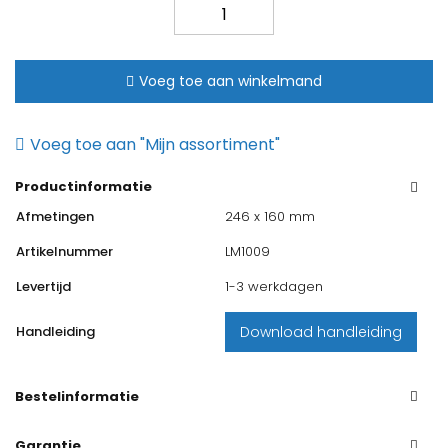
OLI
Ria
-
Adriatico
Voeg toe aan winkelmand
bedieningspaneel
wit
Voeg toe aan "Mijn assortiment"
aantal
Productinformatie
Afmetingen
246 x 160 mm
Artikelnummer
LM1009
Levertijd
1-3 werkdagen
Handleiding
Download handleiding
Bestelinformatie
Bent u geen professionele installateur, maar heeft u wel een
Garantie