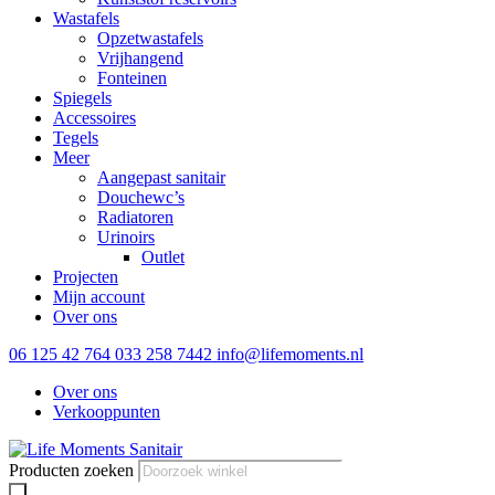
Wastafels
Opzetwastafels
Vrijhangend
Fonteinen
Spiegels
Accessoires
Tegels
Meer
Aangepast sanitair
Douchewc’s
Radiatoren
Urinoirs
Outlet
Projecten
Mijn account
Over ons
06 125 42 764
033 258 7442
info@lifemoments.nl
Over ons
Verkooppunten
Producten zoeken