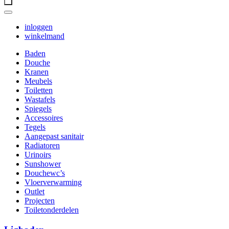
inloggen
winkelmand
Baden
Douche
Kranen
Meubels
Toiletten
Wastafels
Spiegels
Accessoires
Tegels
Aangepast sanitair
Radiatoren
Urinoirs
Sunshower
Douchewc’s
Vloerverwarming
Outlet
Projecten
Toiletonderdelen