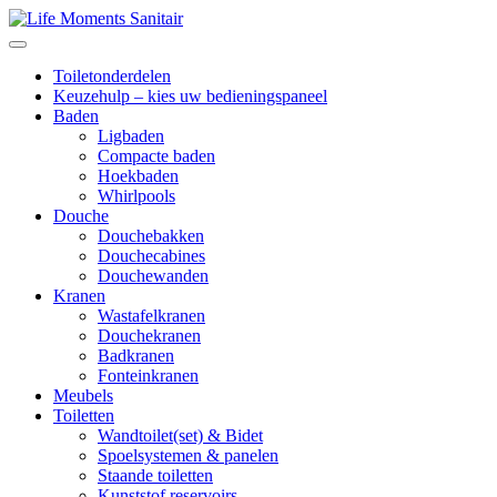
Toiletonderdelen
Keuzehulp – kies uw bedieningspaneel
Baden
Ligbaden
Compacte baden
Hoekbaden
Whirlpools
Douche
Douchebakken
Douchecabines
Douchewanden
Kranen
Wastafelkranen
Douchekranen
Badkranen
Fonteinkranen
Meubels
Toiletten
Wandtoilet(set) & Bidet
Spoelsystemen & panelen
Staande toiletten
Kunststof reservoirs