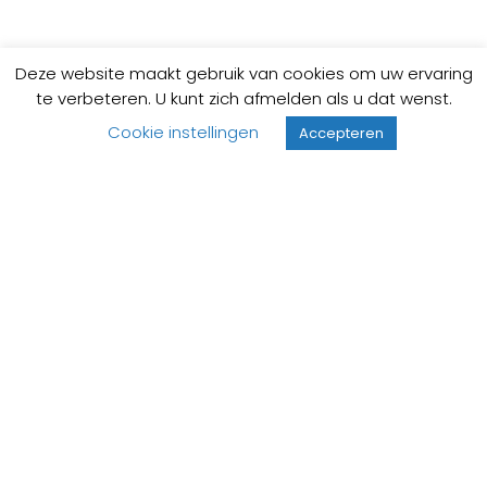
Deze website maakt gebruik van cookies om uw ervaring
te verbeteren. U kunt zich afmelden als u dat wenst.
Cookie instellingen
Accepteren
1-3 werkdagen
Op voorraad
Sanindusa DUO doucheslang chroom