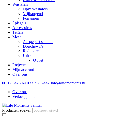
Wastafels
Opzetwastafels
Vrijhangend
Fonteinen
Spiegels
Accessoires
Tegels
Meer
Aangepast sanitair
Douchewc’s
Radiatoren
Urinoirs
Outlet
Projecten
Mijn account
Over ons
06 125 42 764
033 258 7442
info@lifemoments.nl
Over ons
Verkooppunten
Producten zoeken