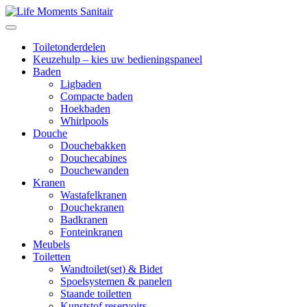
Toiletonderdelen
Keuzehulp – kies uw bedieningspaneel
Baden
Ligbaden
Compacte baden
Hoekbaden
Whirlpools
Douche
Douchebakken
Douchecabines
Douchewanden
Kranen
Wastafelkranen
Douchekranen
Badkranen
Fonteinkranen
Meubels
Toiletten
Wandtoilet(set) & Bidet
Spoelsystemen & panelen
Staande toiletten
Kunststof reservoirs