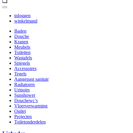
inloggen
winkelmand
Baden
Douche
Kranen
Meubels
Toiletten
Wastafels
Spiegels
Accessoires
Tegels
Aangepast sanitair
Radiatoren
Urinoirs
Sunshower
Douchewc’s
Vloerverwarming
Outlet
Projecten
Toiletonderdelen