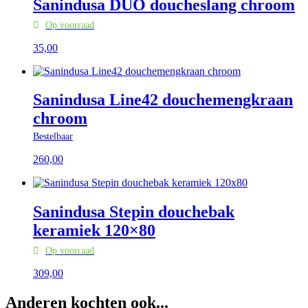
Sanindusa DUO doucheslang chroom
Op voorraad
35,
00
Sanindusa Line42 douchemengkraan
chroom
Bestelbaar
260,
00
Sanindusa Stepin douchebak
keramiek 120×80
Op voorraad
309,
00
Anderen kochten ook...