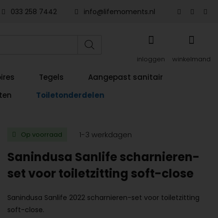
033 258 7442
info@lifemoments.nl
inloggen
winkelmand
ires
Tegels
Aangepast sanitair
ten
Toiletonderdelen
1-3 werkdagen
Op voorraad
Sanindusa Sanlife scharnieren-
set voor toiletzitting soft-close
Sanindusa Sanlife 2022 scharnieren-set voor toiletzitting
soft-close.