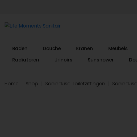
Baden
Douche
Kranen
Meubels
Radiatoren
Urinoirs
Sunshower
Do
Home
|
Shop
|
Sanindusa Toiletzittingen
|
Sanindusa 