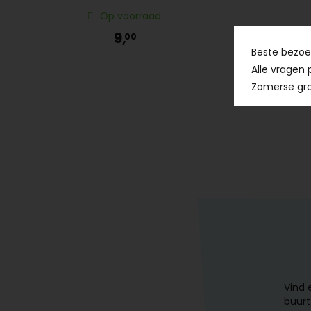
Op voorraad
9,
00
Beste bezoek
Alle vragen 
Zomerse gro
Vind 
buurt