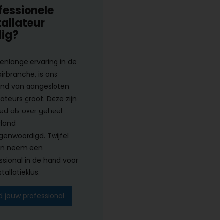
fessionele
tallateur
ig?
renlange ervaring in de
airbranche, is ons
nd van aangesloten
lateurs groot. Deze zijn
ed als over geheel
land
genwoordigd. Twijfel
en neem een
ssional in de hand voor
tallatieklus.
d jouw professional