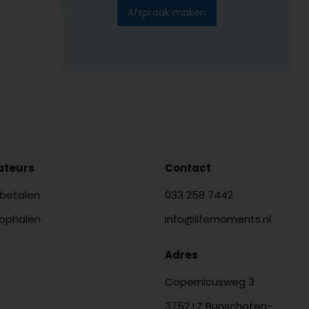
Afspraak maken
lateurs
Contact
 betalen
033 258 7442
 ophalen
info@lifemoments.nl
Adres
Copernicusweg 3
3752 LZ Bunschoten-