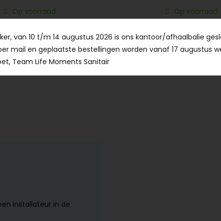
Op voorraad
Op voorraad
80,
61,
00
50
er, van 10 t/m 14 augustus 2026 is ons kantoor/afhaalbalie gesl
per mail en geplaatste bestellingen worden vanaf 17 augustus w
et, Team Life Moments Sanitair
een installateur in de