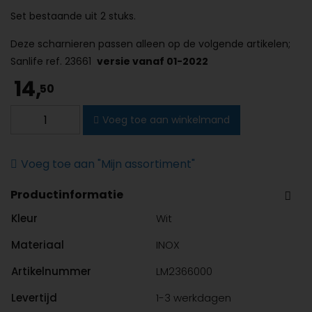
Set bestaande uit 2 stuks.
Deze scharnieren passen alleen op de volgende artikelen;
Sanlife ref. 23661
versie vanaf 01-2022
14,
50
Sanindusa
Voeg toe aan winkelmand
Sanlife
scharnieren-
set
Voeg toe aan "Mijn assortiment"
voor
Productinformatie
toiletzitting
soft-
Kleur
Wit
close
Materiaal
INOX
aantal
Artikelnummer
LM2366000
Levertijd
1-3 werkdagen