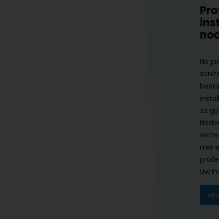
Pro
ins
nod
Na ja
sanit
besta
instal
zo go
Neder
verte
niet 
profe
uw ins
Vin