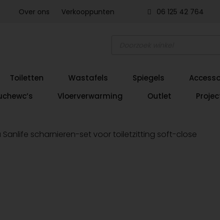
Over ons
Verkooppunten
06 125 42 764
Producten
zoeken
Toiletten
Wastafels
Spiegels
Accesso
uchewc’s
Vloerverwarming
Outlet
Projec
Sanlife scharnieren-set voor toiletzitting soft-close