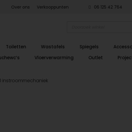
Over ons
Verkooppunten
06 125 42 764
Producten
zoeken
Toiletten
Wastafels
Spiegels
Accesso
uchewc’s
Vloerverwarming
Outlet
Projec
00 instroommechaniek