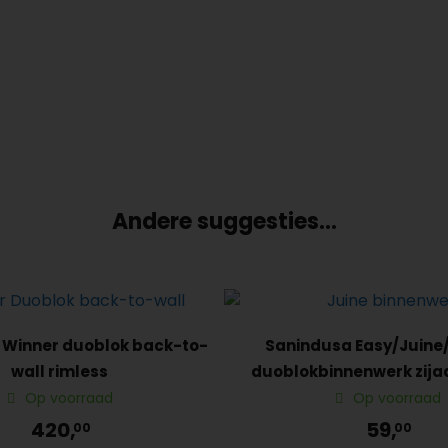
Andere suggesties…
 Winner duoblok back-to-
Sanindusa Easy/Juine
wall rimless
duoblokbinnenwerk zija
Op voorraad
Op voorraad
420,
59,
00
00