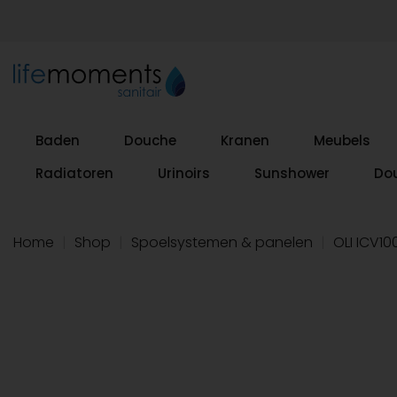
Baden
Douche
Kranen
Meubels
Radiatoren
Urinoirs
Sunshower
Do
Home
|
Shop
|
Spoelsystemen & panelen
|
OLI ICV1