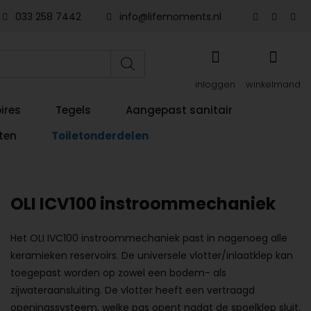
033 258 7442
info@lifemoments.nl
inloggen
winkelmand
ires
Tegels
Aangepast sanitair
ten
Toiletonderdelen
OLI ICV100 instroommechaniek
Het OLI IVC100 instroommechaniek past in nagenoeg alle
keramieken reservoirs. De universele vlotter/inlaatklep kan
toegepast worden op zowel een bodem- als
zijwateraansluiting. De vlotter heeft een vertraagd
openingssysteem, welke pas opent nadat de spoelklep sluit.