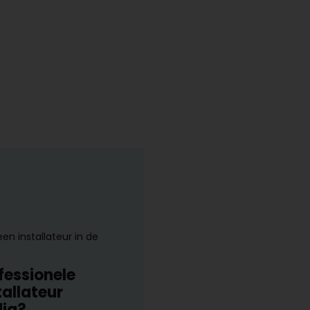
een installateur in de
fessionele
tallateur
ig?