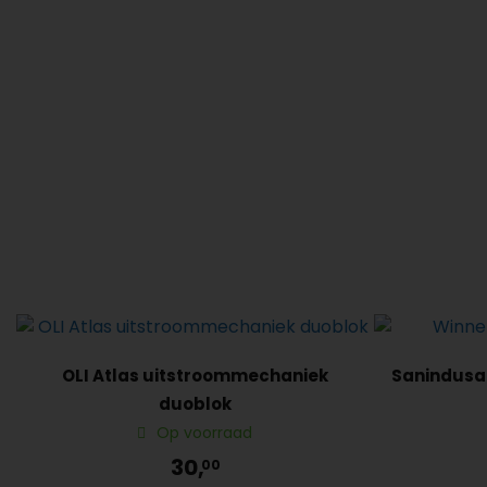
OLI Atlas uitstroommechaniek
Sanindusa
duoblok
Op voorraad
30,
00