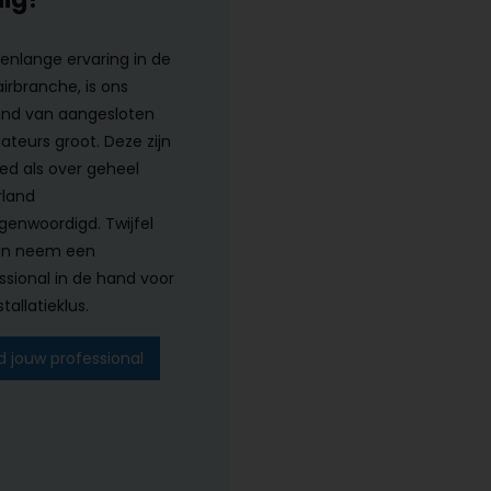
renlange ervaring in de
airbranche, is ons
nd van aangesloten
lateurs groot. Deze zijn
ed als over geheel
land
genwoordigd. Twijfel
en neem een
ssional in de hand voor
tallatieklus.
d jouw professional