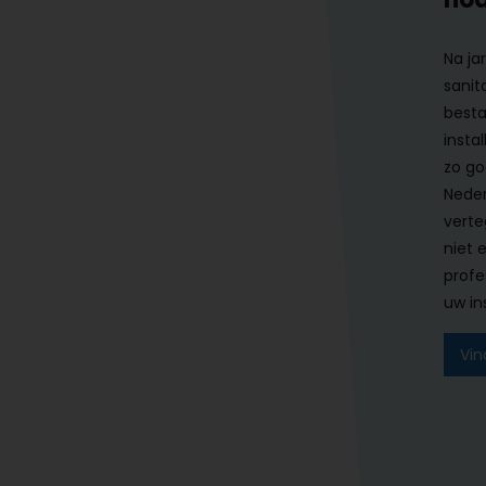
Na ja
sanit
besta
instal
zo go
Neder
verte
niet 
profe
uw ins
Vin