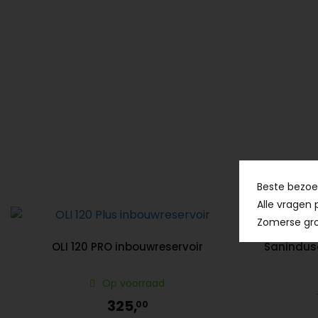
Beste bezoek
Alle vragen 
Zomerse gro
OLI 120 PRO inbouwreservoir
Sanindus
Op voorraad
325,
00