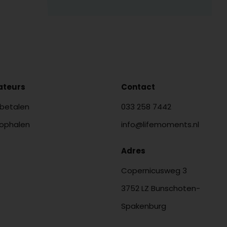
lateurs
Contact
 betalen
033 258 7442
 ophalen
info@lifemoments.nl
Adres
Copernicusweg 3
3752 LZ Bunschoten-
Spakenburg