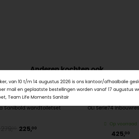
Anderen kochten ook...
er, van 10 t/m 14 augustus 2026 is ons kantoor/afhaalbalie gesl
Aanbieding!
per mail en geplaatste bestellingen worden vanaf 17 augustus w
et, Team Life Moments Sanitair
a Sanibold wandtoiletset
OLI Serie74 inbouwres
Op voorraad
279,
225,
00
00
425,
00