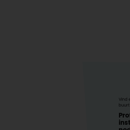
Vind 
buurt
Pro
ins
nod